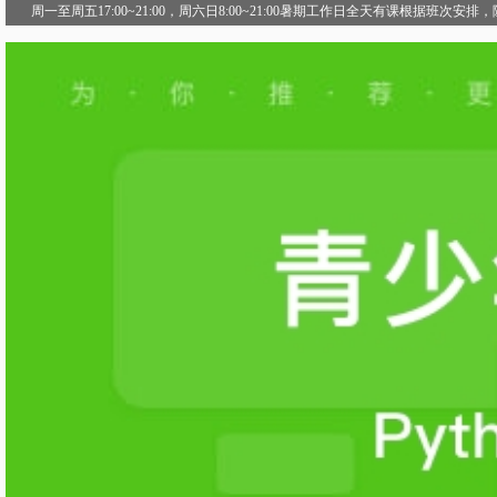
周一至周五17:00~21:00，周六日8:00~21:00暑期工作日全天有课根据班次安排，