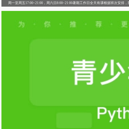
周一至周五17:00~21:00，周六日8:00~21:00暑期工作日全天有课根据班次安排，